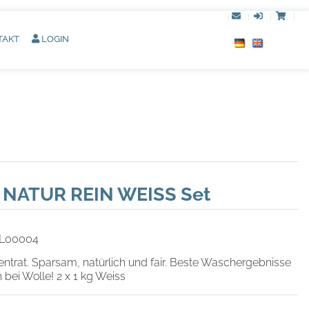
|
|
|
|
TAKT
LOGIN
 NATUR REIN WEISS Set
L00004
rat. Sparsam, natürlich und fair. Beste Waschergebnisse
h bei Wolle! 2 x 1 kg Weiss