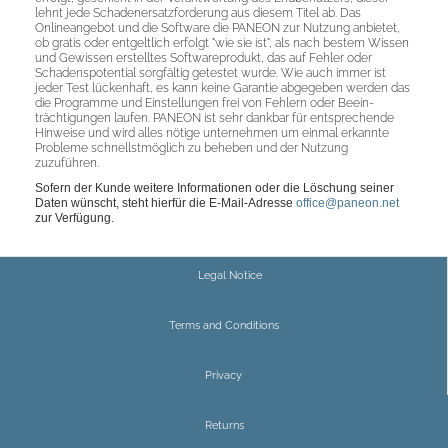
lehnt jede Schadenersatzforderung aus diesem Titel ab. Das
Onlineangebot und die Software die PANEON zur Nutzung anbietet,
ob gratis oder entgeltlich erfolgt "wie sie ist", als nach bestem Wissen
und Gewissen erstelltes Softwareprodukt, das auf Fehler oder
Schadenspotential sorgfältig getestet wurde. Wie auch immer ist
jeder Test lückenhaft, es kann keine Garantie abgegeben werden das
die Programme und Einstellungen frei von Fehlern oder Beein-
trächtigungen laufen. PANEON ist sehr dankbar für entsprechende
Hinweise und wird alles nötige unternehmen um einmal erkannte
Probleme schnellstmöglich zu beheben und der Nutzung
zuzuführen.
Sofern der Kunde weitere Informationen oder die Löschung seiner
Daten wünscht, steht hierfür die E-Mail-Adresse
office@paneon.net
zur Verfügung.
Legal Notice
Terms and Conditions
Privacy
Returns