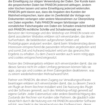
die Einwilligung zur obigen Verwendung der Daten. Der Kunde kann
die gespeicherten Daten bei PANEON jederzeit abfragen, ändern
oder löschen lassen und seine Einwilligung jederzeit widerrufen.
PANEON geht davon aus, dass die Angaben des Kunden der
Wahrheit entsprechen, kann aber im Zweifelsfall die Vorlage von
Dokumenten verlangen oder andere Massnahmen zur Überprüfung
von Daten ergreifen. Falls PANEON wegen fahrlässiger oder
vorsätzlicher Falschangabe von Daten ein Schaden erwächst behält
sich PANEON rechtliche Schritte und Schadensersatz vor.
Benutzer der Homepage und des Webshop von PANEON sowie von
damit assoziierten Websites erklären sich einverstanden, das deren
Surfverhaten, die beliebtesten aufgerufenen Seiten und
Produktgruppen analysiert werden, damit beim Wiedereinstieg deren
Interessen entsprechend die passenden Information angeboten wird
und somit Zeit und Aufwand reduziert wird um das gewünschte
Ergebnis zu erhalten. Zu dem Zweck werden auch wenn nötig apps
und cookies entsprechend eingesetzt.
Nutzer des Onlineangebots erklären sich einverstanden damit, das sie
dieses Service nicht im vollen Umfang geniessen können falls sie
apps, pop-ups und cookies an ihren Datengeräten deaktivieren, was
zu einem wiederkehrenden Mehraufwand führt.
Partner von PANEON, die einen Zugang zur Verwaltungssoftware
beantragen erklären sich einverstanden damit, das zu diesem Zweck
ein Plugin an ihrem Rechner installiert wird. Die Nutzung des Plugin
und der Software generell, auch des Webshop erfolgt generell auf
eigene Gefahr. Jeder Datenverlust oder andere Beeinträchtigung des
Zustands der Rechner von Kunden oder Partnern, die glaublich oder
tatsächlich durch die Nutzung von mit PANEON assoziierter Software
erfolgt, geschieht in der Verantwortung des Endbenutzers, dieser